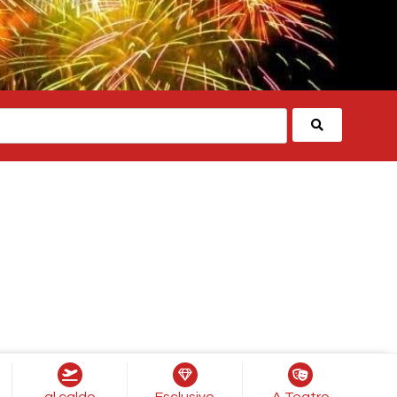
Cerca
al caldo
Esclusivo
A Teatro