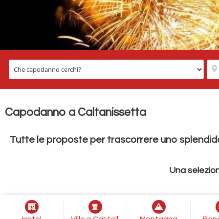
Capodanno a Caltanissetta
Tutte le proposte per trascorrere uno splendi
Una selezion
Hotel
Ville e Castelli
Montagna
Ben