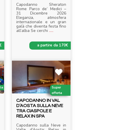
Capodanno Sheraton
Rome Parco de’ Medici –
31 Dicembre 2026
Eleganza, atmosfera
internazionale e un gran
galà che diventa festa fino
all’alba Se cerchi
.....
€
a partire da 170€
ile
Super
offerta
CAPODANNO IN VAL
D’AOSTA SULLA NEVE
TRA CIASPOLE E
RELAX IN SPA
Capodanno sulla Neve in
Valle d’Aosta: Relax in