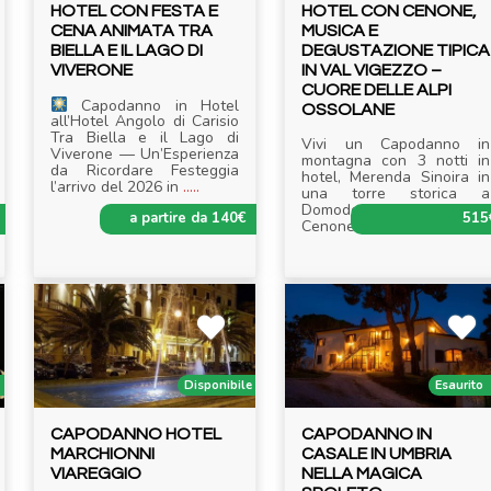
HOTEL CON FESTA E
HOTEL CON CENONE,
CENA ANIMATA TRA
MUSICA E
BIELLA E IL LAGO DI
DEGUSTAZIONE TIPICA
VIVERONE
IN VAL VIGEZZO –
CUORE DELLE ALPI
Capodanno in Hotel
OSSOLANE
all’Hotel Angolo di Carisio
Tra Biella e il Lago di
Vivi un Capodanno in
Viverone — Un’Esperienza
montagna con 3 notti in
da Ricordare Festeggia
hotel, Merenda Sinoira in
l’arrivo del 2026 in
.....
una torre storica a
Domodossola e Gran
a partire da 140€
515
Cenone con musica. Se
.....
i
Disponibile
Esaurito
CAPODANNO HOTEL
CAPODANNO IN
MARCHIONNI
CASALE IN UMBRIA
VIAREGGIO
NELLA MAGICA