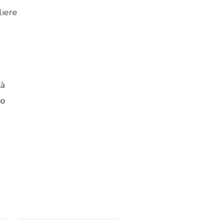
liere
tà
 o