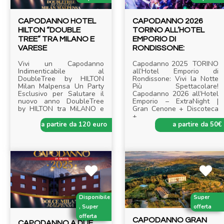
CAPODANNO HOTEL
CAPODANNO 2026
HILTON “DOUBLE
TORINO ALL’HOTEL
TREE” TRA MILANO E
EMPORIO DI
VARESE
RONDISSONE:
Vivi un Capodanno
Capodanno 2025 TORINO
Indimenticabile al
all’Hotel Emporio di
DoubleTree by HILTON
Rondissone: Vivi la Notte
Milan Malpensa Un Party
Più Spettacolare!
Esclusivo per Salutare il
Capodanno 2026 all’Hotel
nuovo anno DoubleTree
Emporio – ExtraNight |
by HILTON tra MiLANO e
Gran Cenone + Discoteca
.....
+
.....
a partire da 120 euro
a partire da 50€
Disponibile
Super
, Super
offerta
offerta
CAPODANNO GRAN
CAPODANNO A DUE