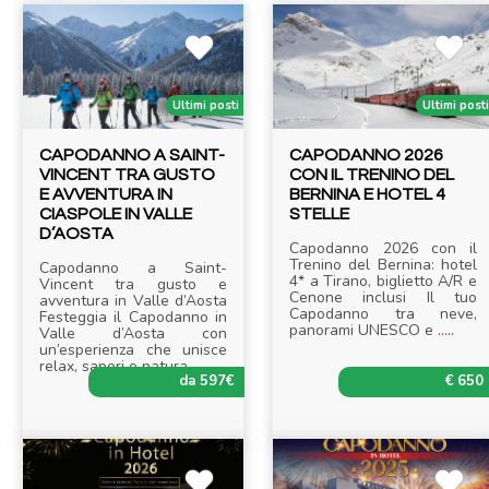
Ultimi posti
Ultimi post
CAPODANNO A SAINT-
CAPODANNO 2026
VINCENT TRA GUSTO
CON IL TRENINO DEL
E AVVENTURA IN
BERNINA E HOTEL 4
CIASPOLE IN VALLE
STELLE
D’AOSTA
Capodanno 2026 con il
Trenino del Bernina: hotel
Capodanno a Saint-
4* a Tirano, biglietto A/R e
Vincent tra gusto e
Cenone inclusi Il tuo
avventura in Valle d’Aosta
Capodanno tra neve,
Festeggia il Capodanno in
panorami UNESCO e
.....
Valle d’Aosta con
un’esperienza che unisce
relax, sapori e natura
.....
da 597€
€ 650