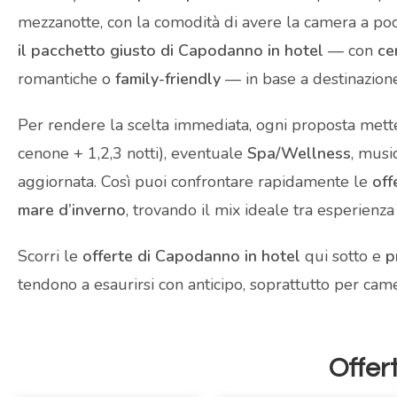
mezzanotte, con la comodità di avere la camera a pochi
il pacchetto giusto di Capodanno in hotel
— con
ce
romantiche o
family-friendly
— in base a destinazione,
Per rendere la scelta immediata, ogni proposta mette
cenone + 1,2,3 notti), eventuale
Spa/Wellness
, musi
aggiornata. Così puoi confrontare rapidamente le
off
mare d’inverno
, trovando il mix ideale tra esperienza
Scorri le
offerte di Capodanno in hotel
qui sotto e
p
tendono a esaurirsi con anticipo, soprattutto per camere
Offer