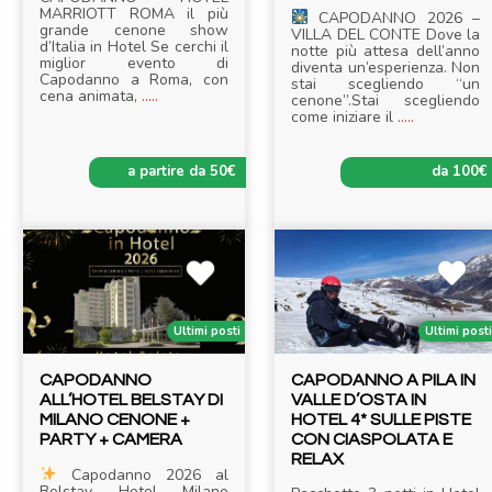
MARRIOTT ROMA il più
CAPODANNO 2026 –
grande cenone show
VILLA DEL CONTE Dove la
d’Italia in Hotel Se cerchi il
notte più attesa dell’anno
miglior evento di
diventa un’esperienza. Non
Capodanno a Roma, con
stai scegliendo “un
cena animata,
.....
cenone”.Stai scegliendo
come iniziare il
.....
a partire da 50€
da 100€
Ultimi posti
Ultimi post
CAPODANNO
CAPODANNO A PILA IN
ALL’HOTEL BELSTAY DI
VALLE D’OSTA IN
MILANO CENONE +
HOTEL 4* SULLE PISTE
PARTY + CAMERA
CON CIASPOLATA E
RELAX
Capodanno 2026 al
Belstay Hotel Milano