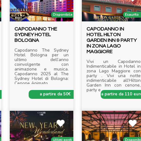
Disponibile
Esaurito
CAPODANNO THE
CAPODANNO IN
SYDNEY HOTEL
HOTEL HILTON
BOLOGNA
GARDEN INN & PARTY
IN ZONA LAGO
Capodanno The Sydney
MAGGIORE
Hotel Bologna per un
ultimo dell’anno
Vivi un Capodanno
coinvolgente con
Indimenticabile in Hotel in
animazione e musica.
zona Lago Maggiore con
Capodanno 2025 al The
party . Vivi una notte
Sydney Hotel di Bologna:
indimenticabile all’Hilton
Cenone Animato,
.....
Garden Inn con cenone,
party e
.....
a partire da 50€
a partire da 110 eur
e
Ultimi posti
Disponib