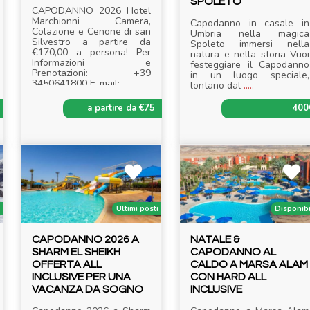
SPOLETO
CAPODANNO 2026 Hotel
Marchionni Camera,
Capodanno in casale in
Colazione e Cenone di san
Umbria nella magica
Silvestro a partire da
Spoleto immersi nella
€170,00 a persona! Per
natura e nella storia Vuoi
Informazioni e
festeggiare il Capodanno
Prenotazioni: +39
in un luogo speciale,
3450641800 E-mail:
.....
lontano dal
.....
a partire da €75
400
i
Ultimi posti
Disponib
CAPODANNO 2026 A
NATALE &
SHARM EL SHEIKH
CAPODANNO AL
OFFERTA ALL
CALDO A MARSA ALAM
INCLUSIVE PER UNA
CON HARD ALL
VACANZA DA SOGNO
INCLUSIVE