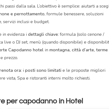
 passi dalla sala. L’obiettivo è semplice: aiutarti a sceg
none e pernottamento
, formule benessere, soluzioni
 servizi inclusi e budget.
 in evidenza i
dettagli chiave
: formula (solo cenone /
ca live o DJ set, menù (quando disponibile) e disponibili
erte Capodanno hotel
in
montagna, città d’arte, terme
 e prezzo.
renota ora
: i
posti sono limitati
e le proposte migliori
 vista, Spa e ristoranti interni molto richiesti.
te per capodanno in Hotel