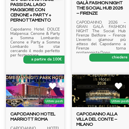
GALÀ FASHION NIGHT
PASSI DAL LAGO
THE SOCIAL HUB 2026
MAGGIORE CON
– FIRENZE
CENONE + PARTY +
PERNOTTAMENTO
CAPODANNO 2026 –
GRAN GALÀ FASHION
Capodanno Hotel DOLCE
NIGHT The Social Hub
Malpensa: Cenone & Party
Firenze Belfiore – Firenze
a Somma Lombardo:
L’evento glamour più
Cenone e Party a Somma
atteso del Capodanno a
Lombardo Se stai
Firenze torna
cercando il modo perfetto
protagonista.Dopo
.....
per festeggiare
.....
chiedere
a partire da 100€
Ultimi posti
Ultimi post
CAPODANNO HOTEL
CAPODANNO ALLA
MARRIOTT ROMA
VILLA DEL CONTE –
MILANO
CAPODANNO HOTEL