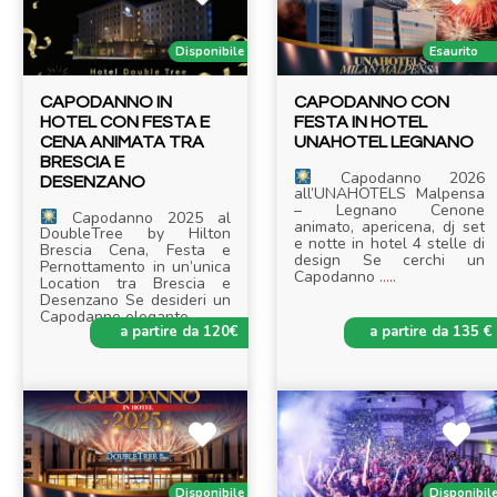
Disponibile
Esaurito
CAPODANNO IN
CAPODANNO CON
HOTEL CON FESTA E
FESTA IN HOTEL
CENA ANIMATA TRA
UNAHOTEL LEGNANO
BRESCIA E
Capodanno 2026
DESENZANO
all’UNAHOTELS Malpensa
– Legnano Cenone
Capodanno 2025 al
animato, apericena, dj set
DoubleTree by Hilton
e notte in hotel 4 stelle di
Brescia Cena, Festa e
design Se cerchi un
Pernottamento in un’unica
Capodanno
.....
Location tra Brescia e
Desenzano Se desideri un
Capodanno elegante
.....
a partire da 120€
a partire da 135 €
Disponibile
Disponibil