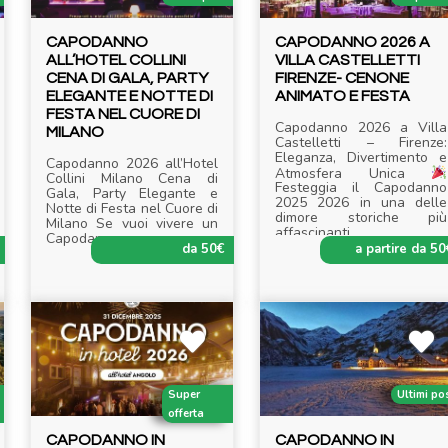
CAPODANNO
CAPODANNO 2026 A
ALL’HOTEL COLLINI
VILLA CASTELLETTI
CENA DI GALA, PARTY
FIRENZE- CENONE
ELEGANTE E NOTTE DI
ANIMATO E FESTA
FESTA NEL CUORE DI
Capodanno 2026 a Villa
MILANO
Castelletti – Firenze:
Eleganza, Divertimento e
Capodanno 2026 all’Hotel
Atmosfera Unica
Collini Milano Cena di
Festeggia il Capodanno
Gala, Party Elegante e
2025 2026 in una delle
Notte di Festa nel Cuore di
dimore storiche più
Milano Se vuoi vivere un
affascinanti
.....
Capodanno a
.....
da 50€
a partire da 50
Super
Ultimi po
offerta
CAPODANNO IN
CAPODANNO IN