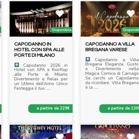
i
Disponibile
Disponib
CAPODANNO IN
CAPODANNO A VILLA
HOTEL CON SPA ALLE
BREGANA VARESE
PORTE DI MILANO
Capodanno a Villa
Bregana Eleganza, Gusto
Capodanno 2026 in
e Divertimento nella
Hotel con SPA e Rooftop
Magica Cornice di Carnago
alle Porte di Milano
Se cerchi un Capodanno
Divertimento e Relax per
da ricordare, Villa Bregana
un Ultimo dell’Anno Unico
è la
.....
Festeggia il tuo
.....
a partire da 229€
a partire da 130