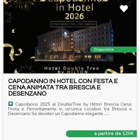
Disponibile
CAPODANNO IN HOTEL CON FESTA E
CENA ANIMATA TRA BRESCIA E
DESENZANO
Capodanno 2025 al DoubleTree by Hilton Brescia Cena,
Festa e Pernottamento in un’unica Location tra Brescia e
Desenzano Se desideri un Capodanno elegante
.....
a partire da 120€