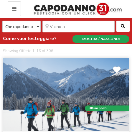
Ce
Come vuoi festeggiare?
MOSTRA / NASCONDI
Showing Offerte 1-16 of 306
Ultimi posti