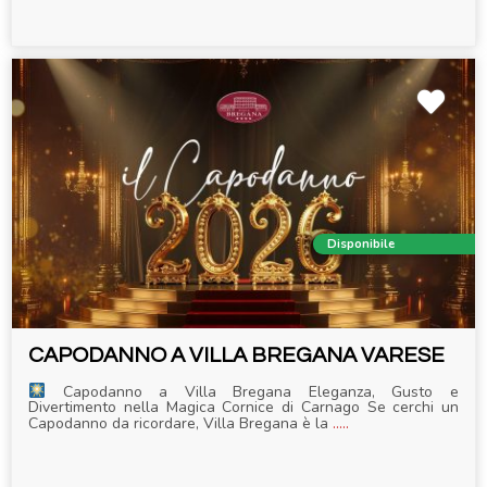
Disponibile
CAPODANNO A VILLA BREGANA VARESE
Capodanno a Villa Bregana Eleganza, Gusto e
Divertimento nella Magica Cornice di Carnago Se cerchi un
Capodanno da ricordare, Villa Bregana è la
.....