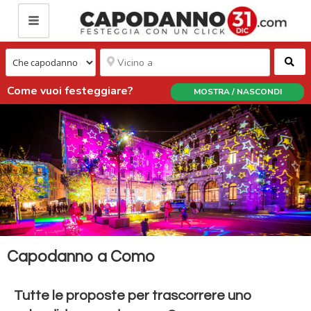
Ce
Come vuoi festeggiare?
MOSTRA / NASCONDI
Capodanno a Como
Tutte le proposte per trascorrere uno