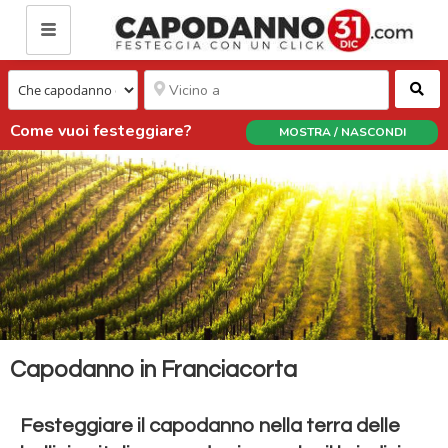
Ce
Come vuoi festeggiare?
MOSTRA / NASCONDI
Capodanno in Franciacorta
Festeggiare il capodanno nella terra delle