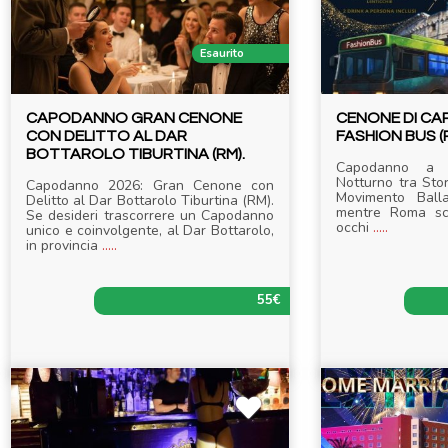
Esaurito
CAPODANNO GRAN CENONE
CENONE DI C
CON DELITTO AL DAR
FASHION BUS (R
BOTTAROLO TIBURTINA (RM).
Capodanno a 
Notturno tra Stor
Capodanno 2026: Gran Cenone con
Movimento Ball
Delitto al Dar Bottarolo Tiburtina (RM).
mentre Roma sco
Se desideri trascorrere un Capodanno
occhi
.....
unico e coinvolgente, al Dar Bottarolo,
in provincia
.....
55€