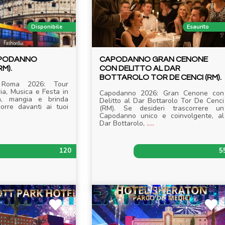
Disponibile
Esaurito
APODANNO
CAPODANNO GRAN CENONE
M).
CON DELITTO AL DAR
BOTTAROLO TOR DE CENCI (RM).
Roma 2026: Tour
ia, Musica e Festa in
Capodanno 2026: Gran Cenone con
a, mangia e brinda
Delitto al Dar Bottarolo Tor De Cenci
rre davanti ai tuoi
(RM). Se desideri trascorrere un
Capodanno unico e coinvolgente, al
Dar Bottarolo,
.....
120
5