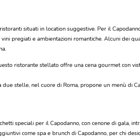
storanti situati in location suggestive. Per il Capodanno, 
a vini pregiati e ambientazioni romantiche. Alcuni dei qu
na.
questo ristorante stellato offre una cena gourmet con vista
 a due stelle, nel cuore di Roma, propone un menù di C
chetti speciali per il Capodanno, con cenone di gala, in
 aggiuntivi come spa e brunch di Capodanno, per chi desid