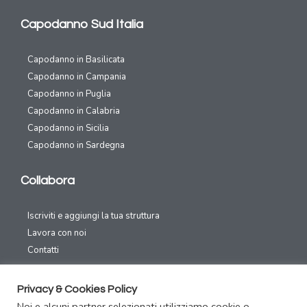
Capodanno Sud Italia
Capodanno in Basilicata
Capodanno in Campania
Capodanno in Puglia
Capodanno in Calabria
Capodanno in Sicilia
Capodanno in Sardegna
Collabora
Iscriviti e aggiungi la tua struttura
Lavora con noi
Contatti
Canali Social
Privacy & Cookies Policy
Noi e alcuni partner selezionati utilizziamo cookie o