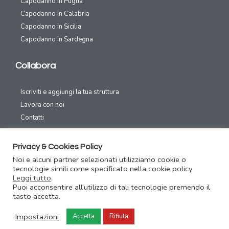
Capodanno in Puglia
Capodanno in Calabria
Capodanno in Sicilia
Capodanno in Sardegna
Collabora
Iscriviti e aggiungi la tua struttura
Lavora con noi
Contatti
Canali Social
Privacy & Cookies Policy
Noi e alcuni partner selezionati utilizziamo cookie o
tecnologie simili come specificato nella cookie policy
Leggi tutto
.
Puoi acconsentire all’utilizzo di tali tecnologie premendo il
tasto accetta.
Capodanno31.com – Festeggia il capodanno con un click – Copyright
2016/2020 Area70 – P.IVA 02326810039
Impostazioni
Accetta
Rifiuta