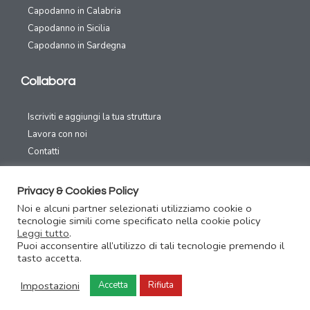
Capodanno in Calabria
Capodanno in Sicilia
Capodanno in Sardegna
Collabora
Iscriviti e aggiungi la tua struttura
Lavora con noi
Contatti
Canali Social
Privacy & Cookies Policy
Noi e alcuni partner selezionati utilizziamo cookie o
tecnologie simili come specificato nella cookie policy
Leggi tutto
.
Puoi acconsentire all’utilizzo di tali tecnologie premendo il
tasto accetta.
Capodanno31.com – Festeggia il capodanno con un click – Copyright
2016/2020 Area70 – P.IVA 02326810039
Impostazioni
Accetta
Rifiuta