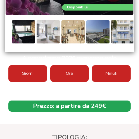
Disponibile
A capodanno 2026 mancano solo
Giorni
Ore
Minuti
Offerta aggiornata 2026/2027
Prezzo:
a partire da 249€
TIPOLOGIA: