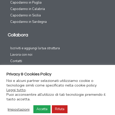
Capodanno in Puglia
Capodanno in Calabria
Capodanno in Sicilia
Capodanno in Sardegna
Collabora
Iscriviti e aggiungi la tua struttura
Lavora con noi
Contatti
Canali Social
Privacy & Cookies Policy
Noi e alcuni partner selezionati utilizziamo cookie o
tecnologie simili come specificato nella cookie policy
Leggi tutto
.
Puoi acconsentire all’utilizzo di tali tecnologie premendo il
tasto accetta.
Capodanno31.com – Festeggia il capodanno con un click – Copyright
Impostazioni
Accetta
Rifiuta
2016/2020 Area70 – P.IVA 02326810039