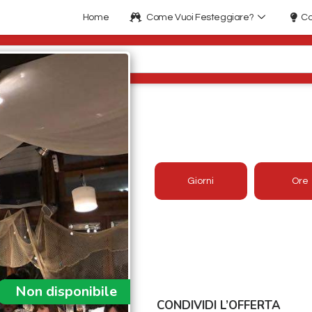
Home
Come Vuoi Festeggiare?
Co
CAPODANNO RIST
VIAREGGIO
Giorni
Ore
Offerta aggiornata 2026/2027
Prezzo:
65€
Non disponibile
CONDIVIDI L’OFFERTA