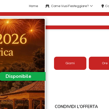
Home
Come Vuoi Festeggiare?
Co
CENONE DI CAPOD
TELEFERICA VILLA 
Giorni
Ore
Disponibile
Offerta aggiornata 2026/2027
Prezzo:
110€
CONDIVIDI L’OFFERTA