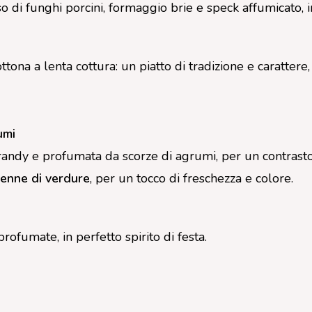
 di funghi porcini, formaggio brie e speck affumicato, i
tona a lenta cottura: un piatto di tradizione e carattere,
umi
ndy e profumata da scorze di agrumi, per un contrasto r
lienne di verdure
, per un tocco di freschezza e colore.
ofumate, in perfetto spirito di festa.