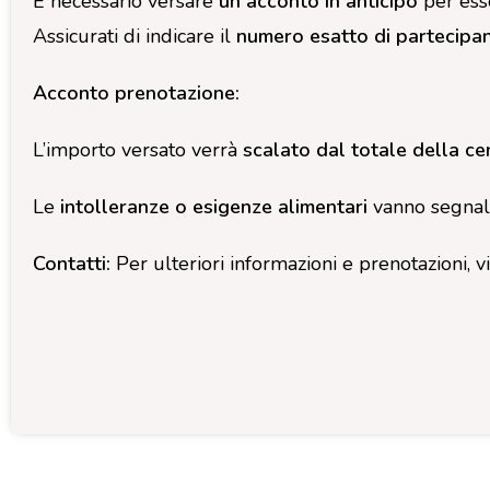
È necessario versare
un acconto in anticipo
per esse
Assicurati di indicare il
numero esatto di partecipa
Acconto prenotazione:
L’importo versato verrà
scalato dal totale della ce
Le
intolleranze o esigenze alimentari
vanno segnal
Contatti:
Per ulteriori informazioni e prenotazioni, vis