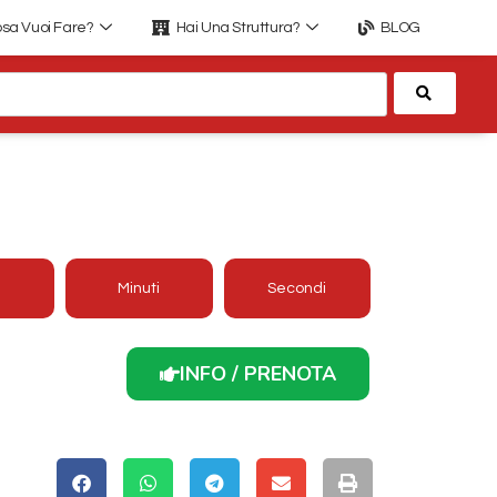
sa Vuoi Fare?
Hai Una Struttura?
BLOG
Cerca
ANNO AL RISTORANTE LA
ANNA (PE).
Minuti
Secondi
INFO / PRENOTA