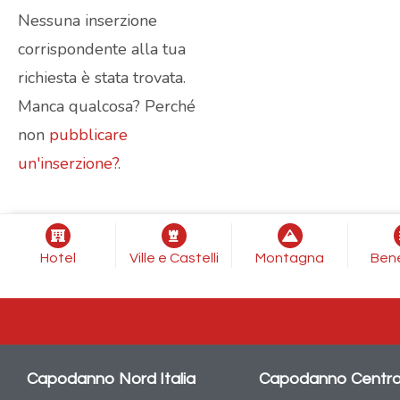
Nessuna inserzione
corrispondente alla tua
richiesta è stata trovata.
Manca qualcosa? Perché
non
pubblicare
un'inserzione?
.
Hotel
Ville e Castelli
Montagna
Ben
Capodanno Nord Italia
Capodanno Centro 