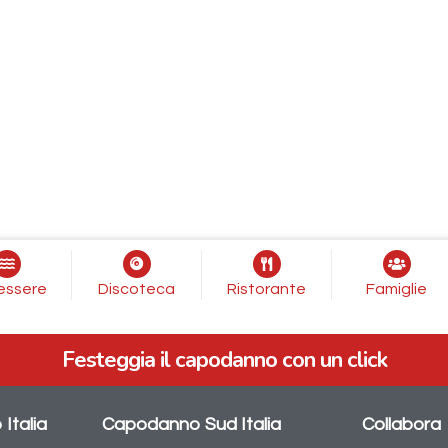
essere
Discoteca
Ristorante
Famiglie
Festeggia il capodanno con un click
Italia
Capodanno Sud Italia
Collabora