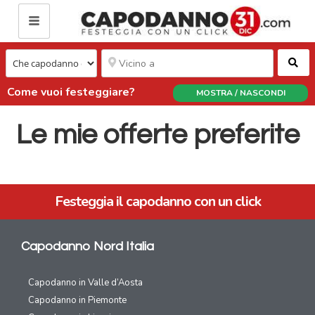
Ce
Come vuoi festeggiare?
MOSTRA / NASCONDI
Le mie offerte preferite
Festeggia il capodanno con un click
Capodanno Nord Italia
Capodanno in Valle d’Aosta
Capodanno in Piemonte