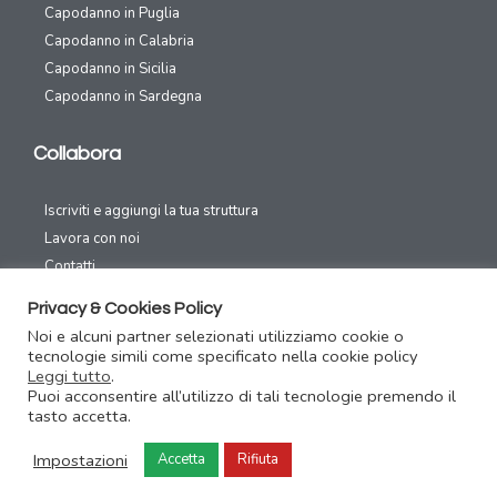
Capodanno in Puglia
Capodanno in Calabria
Capodanno in Sicilia
Capodanno in Sardegna
Collabora
Iscriviti e aggiungi la tua struttura
Lavora con noi
Contatti
Privacy & Cookies Policy
Canali Social
Noi e alcuni partner selezionati utilizziamo cookie o
tecnologie simili come specificato nella cookie policy
Leggi tutto
.
Puoi acconsentire all’utilizzo di tali tecnologie premendo il
tasto accetta.
Capodanno31.com – Festeggia il capodanno con un click – Copyright
Impostazioni
Accetta
Rifiuta
2016/2020 Area70 – P.IVA 02326810039