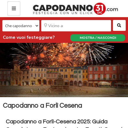
Ce
Come vuoi festeggiare?
MOSTRA / NASCONDI
Capodanno a Forlì Cesena
Capodanno a Forlì-Cesena 2025: Guida