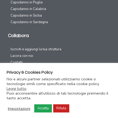
Capodanno in Puglia
Capodanno in Calabria
Capodanno in Sicilia
Capodanno in Sardegna
Collabora
Iscriviti e aggiungi la tua struttura
Lavora con noi
Contatti
Privacy & Cookies Policy
Canali Social
Noi e alcuni partner selezionati utilizziamo cookie o
tecnologie simili come specificato nella cookie policy
Leggi tutto
.
Puoi acconsentire all’utilizzo di tali tecnologie premendo il
tasto accetta.
Capodanno31.com – Festeggia il capodanno con un click – Copyright
Impostazioni
Accetta
Rifiuta
2016/2020 Area70 – P.IVA 02326810039