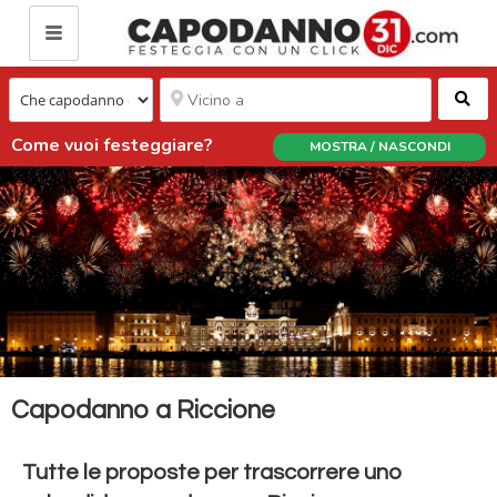
Ce
Come vuoi festeggiare?
MOSTRA / NASCONDI
Capodanno a Riccione
Tutte le proposte per trascorrere uno