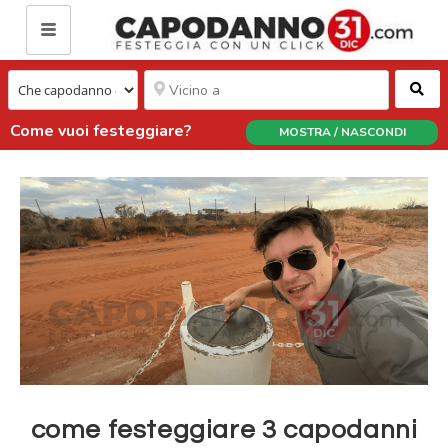
Ce
Come vuoi festeggiare?
MOSTRA / NASCONDI
come festeggiare 3 capodanni