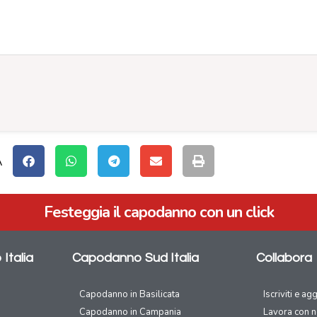
A
Festeggia il capodanno con un click
Italia
Capodanno Sud Italia
Collabora
Capodanno in Basilicata
Iscriviti e ag
Capodanno in Campania
Lavora con n