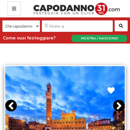
Ce
Come vuoi festeggiare?
MOSTRA / NASCONDI
CAPODANNO A SIENA A POCHI
CHILOMETRI DAL CHIANTI