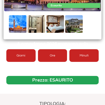
Esaurito
A capodanno 2026 mancano solo
Giorni
Ore
Minuti
Offerta aggiornata 2026/2027
Prezzo:
ESAURITO
TIPOLOGIA: