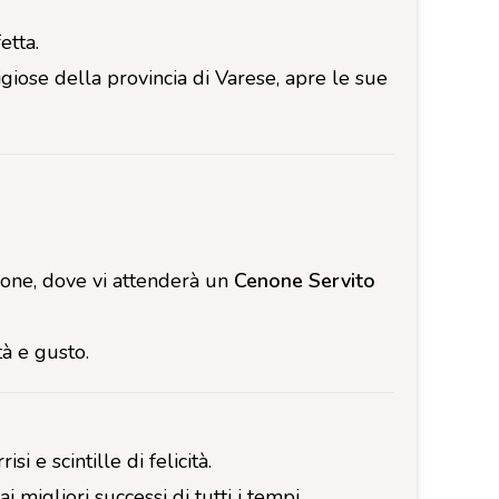
etta.
tigiose della provincia di Varese, apre le sue
ione, dove vi attenderà un
Cenone Servito
tà e gusto.
si e scintille di felicità.
i migliori successi di tutti i tempi.