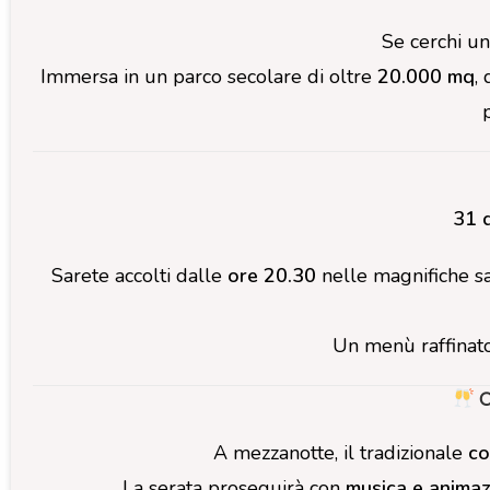
Se cerchi u
Immersa in un parco secolare di oltre
20.000 mq
,
31 d
Sarete accolti dalle
ore 20.30
nelle magnifiche sa
Un menù raffinato,
C
A mezzanotte, il tradizionale
c
La serata proseguirà con
musica e anima