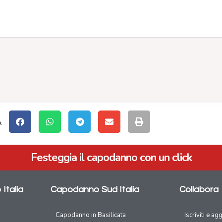
A
Festeggia il capodanno con un click
Italia
Capodanno Sud Italia
Collabora
Capodanno in Basilicata
Iscriviti e ag