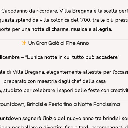
n Capodanno da ricordare,
Villa Bregana
è la scelta perf
 questa splendida villa colonica del ‘700, tra le più pres
porte per una
notte di charme, musica e allegria
.
Un Gran Galà di Fine Anno
icembre – “L’unica notte in cui tutto può accadere”
le di Villa Bregana, elegantemente allestite per l’occas
preparato con maestria dagli chef della casa.
 studiato per celebrare i sapori delle feste con creativi
ountdown, Brindisi e Festa fino a Notte Fondissima
ountdown
segnerà l’inizio del nuovo anno tra brindisi, sorri
zione
per ballare e divertirsi fino a tardi, accompagnati da