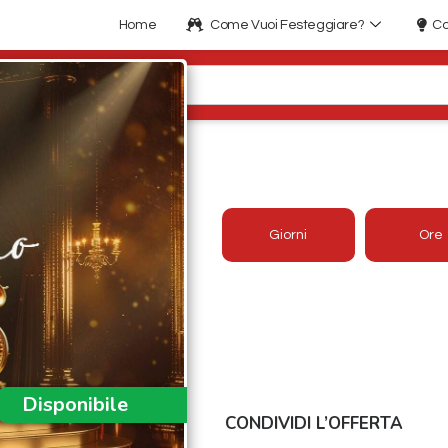
Home
Come Vuoi Festeggiare?
Co
CAPODANNO A VIL
Giorni
Ore
Offerta aggiornata 2026/2027
Prezzo:
a partire da 130€
Disponibile
CONDIVIDI L’OFFERTA