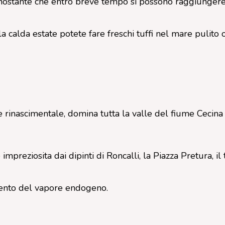
, nonostante che entro breve tempo si possono raggiungere 
 calda estate potete fare freschi tuffi nel mare pulito 
 rinascimentale, domina tutta la valle del fiume Cecina
impreziosita dai dipinti di Roncalli, la Piazza Pretura, il 
amento del vapore endogeno.