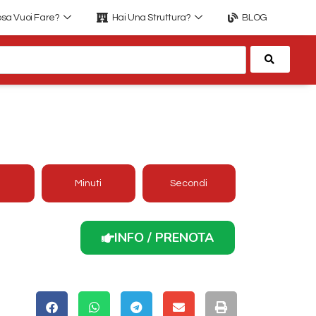
sa Vuoi Fare?
Hai Una Struttura?
BLOG
Cerca
REMMA CON SPA IN
O DI TERRA
Minuti
Secondi
INFO / PRENOTA