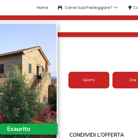
Home
Come Vuoi Festeggiare?
Co
CAPODANNO IN MA
FATTORIA A CASIN
Giorni
Ore
Offerta aggiornata 2026/2027
Prezzo:
A partire da 270€
Esaurito
CONDIVIDI L’OFFERTA