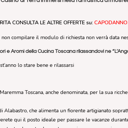
sino di Terra immersi nella fantastica atmosfera
RITA CONSULTA LE ALTRE OFFERTE su:
CAPODANNO
ita non compilare il modulo di richiesta non verrà data ne
i e Aromi della Cucina Toscana rilassandovi ne “L’Ango
anno lo stare bene e rilassarsi
a Maremma Toscana, anche denominata, per la sua ricchez
a di Alabastro, che alimenta un fiorente artigianato soprat
erete qui il posto ideale per passare le vacanze durante