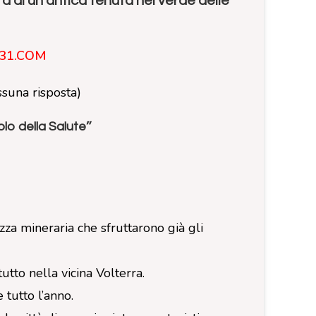
 di un’antica tenuta nel verde delle
31.COM
ssuna risposta)
lo della Saluteˮ
za mineraria che sfruttarono già gli
tutto nella vicina Volterra.
 tutto l’anno.