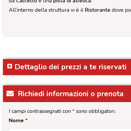
da
Calcetto
e una
pista di atletica
.
All’interno della struttura vi è il
Ristorante
dove potr
Dettaglio dei prezzi a te riservati
Richiedi informazioni o prenota
I campi contrassegnati con
*
sono obbligatori.
Nome
*