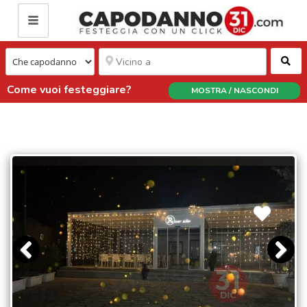
Ce
Come vuoi festeggiare?
MOSTRA / NASCONDI
CAPODANNO PER FAMIGLIE - RIVER SIDE
TORINO