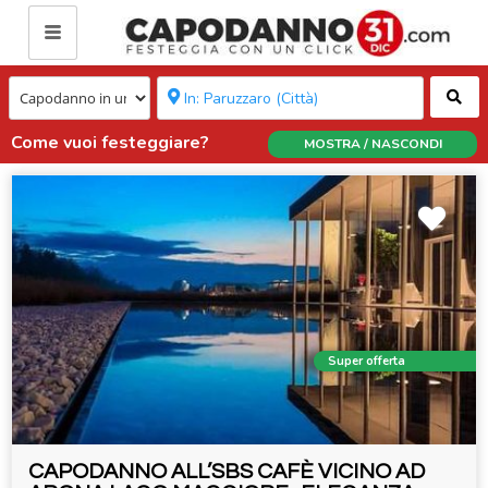
Ce
Come vuoi festeggiare?
MOSTRA / NASCONDI
Super offerta
CAPODANNO ALL’SBS CAFÈ VICINO AD